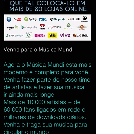
Venha para o Música Mundi
Agora o Música Mundi esta mais
moderno e completo para você.
Venha fazer parte do nosso time
de artistas e fazer sua música
ir ainda mais longe.
Mais de 10.000 artistas + de
60.000 fãns ligados em rede e
milhares de downloads diários.
Venha e traga sua música para
circular o mundo