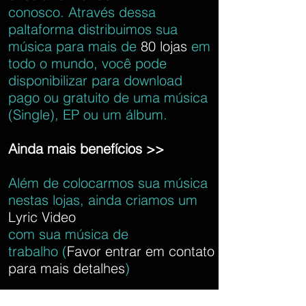
conosco. Através dessa
paltaforma distribuimos sua
música para mais de
80 lojas
em
todo o mundo, você pode
disponibilizar para download
pago ou gratuito de uma música
(Single), EP ou um álbum.
Ainda mais benefícios >>
Além de colocarmos sua música
nestas lojas, ainda criamos um
Lyric Video
com sua música de
trabalho (
Favor entrar em contato
para mais detalhes
)