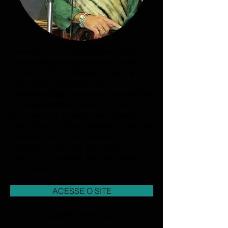
Cacá Lopes, um artista popular
Dono de
uma trajetória única e exemplar, Cacá
Lopes é sinônimo de quem venceu as
intempéries da vida pelo suor e
inspiração. Como apresenta uma paralisia
no braço esquerdo, desenvolveu um
modo peculiar e inédito de tocar violão,
colocando-o no colo e teclando-o como se
fosse um piano. Ele se considera um
vencedor por ter uma técnica tão
“incomum”, o que faz de suas músicas
tão especiais.
ACESSE O SITE
VEJA NO YOU TUBE