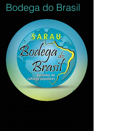
Bodega do Brasil
O Sarau Bodega do Brasil é um amplo
encontro de cultura popular
preponderantemente nordestina: literatura de
cordel, repente, aboio, embolada, poesia,
dança e muita música brasileira e tem como