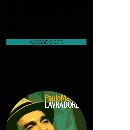
objetivo fortalecer e divulgar a classe artística
perante o público. 0 Cd Sarau Bodega Do Brasil
reune o trabalho de varios artistas que
participaram desde o inicio deste trabalho em
2009.
Com poesias e musicas o cd é uma amostra
da riqueza cultural desde projeto.
ACESSE O SITE
VEJA NO YOU TUBE
COMPRAR CD