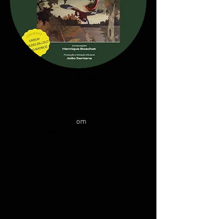
XANGAI, JURAILDES DA CRUZ, PAULO
MATRICÓ,
JOÃO SANTANA e muitos outros, estão
neste belo 'álbum de canções' compostas
p
​elo carioca​
Henrique Boechat. C
om
​ de 10 canções,​
contém desde
​uma
canç
​ão​
em
homenagem a Luiz Gonzaga (A lua,
companheira),
​à​
musicas que falam das
'trilhas' do Norte deste Brasil Seringueiro
que a gente ainda pouco conhece.
Musicas
de um
​a sonoridade​
brasileira que nos faz guardar no coração
as coisas boas deste Brasil-Canção que a
gente aprendeu a amar.