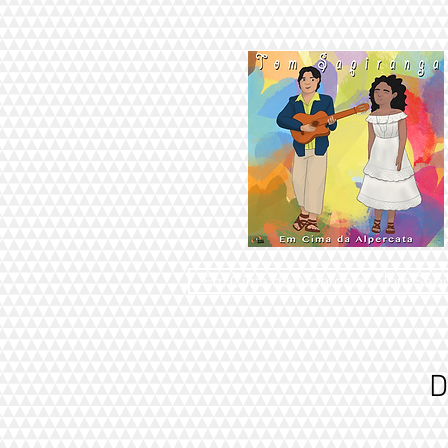
Em Cima da Alpercata – Tom Sap
D