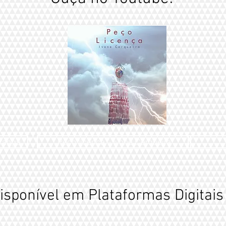
iranga
Peço licença – Ivone Cerqueira
isponível em Plataformas Digitais